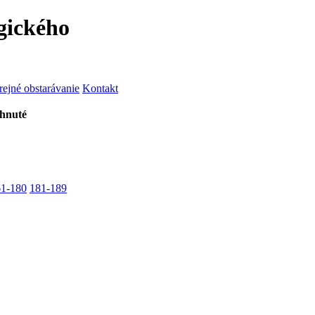
gického
rejné obstarávanie
Kontakt
ahnuté
61-180
181-189