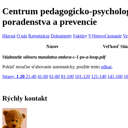
Centrum pedagogicko-psycholo
poradenstva a prevencie
Hlavná
O nás
Rajonizácia
Dokumenty
Faktúry
Výberové konanie
Ve
Názov
Veľkosť
Sti
Stiahnutie súboru
mandatna-zmluva-c-1-po-a-bozp.pdf
Pokiaľ nezačne sťahovanie automaticky, použite tento
odkaz
.
Strany:
1-20
21-40
41-60
61-80
81-100
101-120
121-140
141-160
1
Rýchly
kontakt