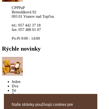
CPPPaP
Bernoláková 92
093 01 Vranov nad Topľou
tel.: 057 442 37 18
fax: 057 488 01 07
Po-Pi 9:00 - 14:00
Rýchle
novinky
Jeden
Dva
Tri
Štyri
Päť
Už to vieme naspamäť
Naše stránky používajú cookies pre