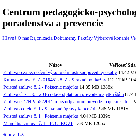
Centrum pedagogicko-psycholo
poradenstva a prevencie
Hlavná
O nás
Rajonizácia
Dokumenty
Faktúry
Výberové konanie
Ve
Názov
Veľkosť
Sti
Zmluva o zabezpečení výkonu činnosti zodpovednej osoby
14.42 M
Kúpna zmluva č. Z201645128_Z - Stravné poukážky
112.17 kB
104
Poistná zmluva č. 2 - Poistenie majetku
14.35 MB
1388x
Zmluva č. 7 - 56 - 2016 o bezodplatnom prevode majetku štátu
8.74
Zmluva č. 5/NP/ 56 /2015 o bezodplatnom prevode majetku štátu
1 
Zmluva o dielo č. 1 - Stavebné úpravy kancelárií
2.46 MB
1181x
Poistná zmluva č. 1 - Poistenie majetku
4.04 MB
1339x
Mandátna zmluva č. 1 - PO a BOZP
1.69 MB
1295x
Strany:
1-8