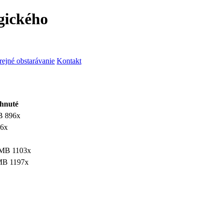
gického
rejné obstarávanie
Kontakt
ahnuté
B
896x
6x
 MB
1103x
MB
1197x